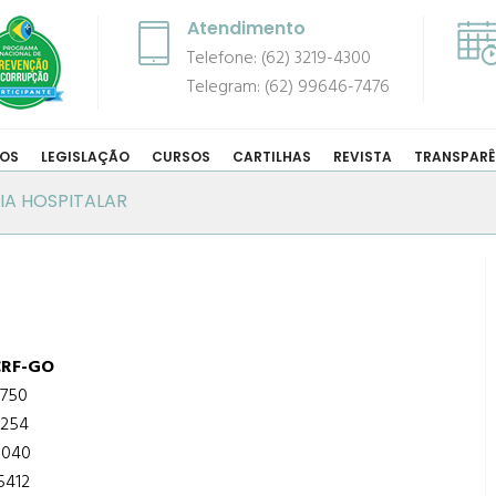
Atendimento
Telefone: (62) 3219-4300
Telegram: (62) 99646-7476
COS
LEGISLAÇÃO
CURSOS
CARTILHAS
REVISTA
TRANSPARÊ
IA HOSPITALAR
CRF-GO
750
254
1040
5412