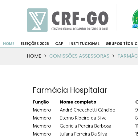
HOME
ELEIÇÕES 2025
CAF
INSTITUCIONAL
GRUPOS TÉCNI
HOME
COMISSÕES ASSESSORAS
FARMÁC
Farmácia Hospitalar
Função
Nome completo
Membro
André Checchetti Cândido
9
Membro
Eterno Ribeiro da Silva
8
Membro
Gabriela Pereira Barbosa
1
Membro
Juliana Ferreira Da Silva
1