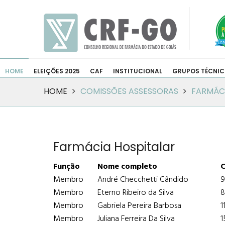
HOME
ELEIÇÕES 2025
CAF
INSTITUCIONAL
GRUPOS TÉCNI
HOME
COMISSÕES ASSESSORAS
FARMÁC
Farmácia Hospitalar
Função
Nome completo
Membro
André Checchetti Cândido
9
Membro
Eterno Ribeiro da Silva
8
Membro
Gabriela Pereira Barbosa
1
Membro
Juliana Ferreira Da Silva
1