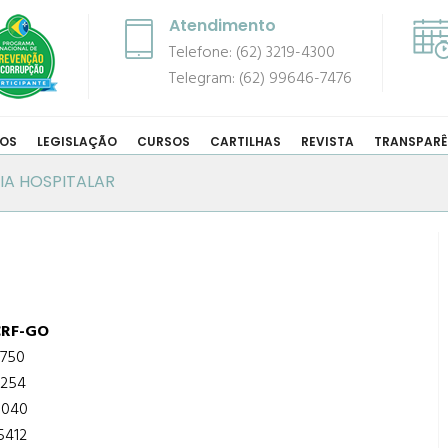
Atendimento
Telefone: (62) 3219-4300
Telegram: (62) 99646-7476
COS
LEGISLAÇÃO
CURSOS
CARTILHAS
REVISTA
TRANSPARÊ
IA HOSPITALAR
CRF-GO
750
254
1040
5412