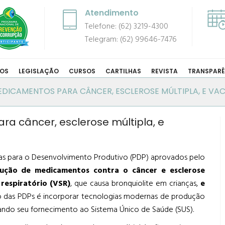
Atendimento
Telefone: (62) 3219-4300
Telegram: (62) 99646-7476
COS
LEGISLAÇÃO
CURSOS
CARTILHAS
REVISTA
TRANSPARÊ
MEDICAMENTOS PARA CÂNCER, ESCLEROSE MÚLTIPLA, E VAC
ra câncer, esclerose múltipla, e
rias para o Desenvolvimento Produtivo (PDP) aprovados pelo
ução de medicamentos contra o câncer e esclerose
l respiratório (VSR)
, que causa bronquiolite em crianças,
e
vo das PDPs é incorporar tecnologias modernas de produção
isando seu fornecimento ao Sistema Único de Saúde (SUS).