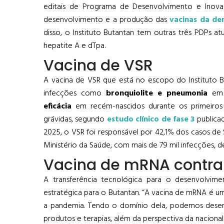
editais de Programa de Desenvolvimento e Inova
desenvolvimento e a produção das
vacinas da den
disso, o Instituto Butantan tem outras três PDPs a
hepatite A e dTpa.
Vacina de VSR
A vacina de VSR que está no escopo do Instituto Bu
infecções como
bronquiolite e pneumonia
em 
eficácia
em recém-nascidos durante os primeiros 
grávidas, segundo
estudo clínico de fase 3
publicad
2025, o VSR foi responsável por 42,1% dos casos de
Ministério da Saúde, com mais de 79 mil infecções,
Vacina de mRNA contra
A transferência tecnológica para o desenvolvi
estratégica para o Butantan. “A vacina de mRNA é 
a pandemia. Tendo o domínio dela, podemos desen
produtos e terapias, além da perspectiva da nacional