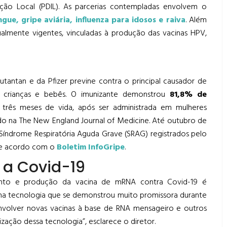
ção Local (PDIL). As parcerias contempladas envolvem o
gue, gripe aviária, influenza para idosos e raiva
. Além
tualmente vigentes, vinculadas à produção das vacinas HPV,
tantan e da Pfizer previne contra o principal causador de
crianças e bebês. O imunizante demonstrou
81,8% de
três meses de vida, após ser administrada em mulheres
o na The New England Journal of Medicine. Até outubro de
 Síndrome Respiratória Aguda Grave (SRAG) registrados pelo
 de acordo com o
Boletim InfoGripe
.
 a Covid-19
mento e produção da vacina de mRNA contra Covid-19 é
uma tecnologia que se demonstrou muito promissora durante
volver novas vacinas à base de RNA mensageiro e outros
ização dessa tecnologia”, esclarece o diretor.