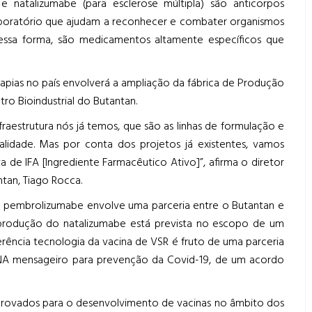
 natalizumabe (para esclerose múltipla) são anticorpos
aboratório que ajudam a reconhecer e combater organismos
Dessa forma, são medicamentos altamente específicos que
rapias no país envolverá a ampliação da fábrica de Produção
ro Bioindustrial do Butantan.
fraestrutura nós já temos, que são as linhas de formulação e
idade. Mas por conta dos projetos já existentes, vamos
 de IFA [Ingrediente Farmacêutico Ativo]”, afirma o diretor
tan, Tiago Rocca.
do pembrolizumabe envolve uma parceria entre o Butantan e
produção do natalizumabe está prevista no escopo de um
erência tecnologia da vacina de VSR é fruto de uma parceria
RNA mensageiro para prevenção da Covid-19, de um acordo
aprovados para o desenvolvimento de vacinas no âmbito dos