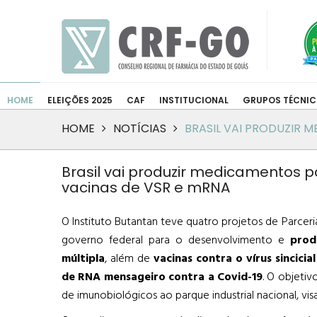
HOME
ELEIÇÕES 2025
CAF
INSTITUCIONAL
GRUPOS TÉCNI
HOME
NOTÍCIAS
BRASIL VAI PRODUZIR 
Brasil vai produzir medicamentos pa
vacinas de VSR e mRNA
O Instituto Butantan teve quatro projetos de Parce
governo federal para o desenvolvimento e
prod
múltipla
, além de
vacinas contra o vírus sincicia
de RNA mensageiro contra a Covid-19
. O objeti
de imunobiológicos ao parque industrial nacional, v