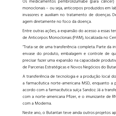
Os medicamentos pembrolizumabe (para câncer) e
monoclonais – ou seja, anticorpos produzidos em l
invasores e auxiliam no tratamento de doenças. 
agem diretamente no foco da doença.
Entre outras ações, a expansão do acesso a essas te
de Anticorpos Monoclonais (PAM), localizada no Cent
“Trata-se de uma transferência completa. Parte da in
envase do produto, embalagem e controle de qual
precisar fazer uma expansão na capacidade produtiva
de Parcerias Estratégicas e Novos Negócios do Butan
A transferência de tecnologia e a produção local 
a farmacêutica norte-americana MSD, enquanto a 
acordo com a farmacêutica suíça Sandoz. Já a transf
com a norte-americana Pfizer, e o imunizante de 
com a Moderna.
Neste ano, o Butantan teve ainda outros projetos 